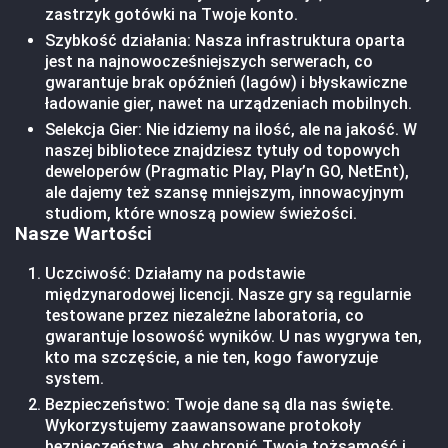
zastrzyk gotówki na Twoje konto.
Szybkość działania: Nasza infrastruktura oparta
jest na najnowocześniejszych serwerach, co
gwarantuje brak opóźnień (lagów) i błyskawiczne
ładowanie gier, nawet na urządzeniach mobilnych.
Selekcja Gier: Nie idziemy na ilość, ale na jakość. W
naszej bibliotece znajdziesz tytuły od topowych
deweloperów (Pragmatic Play, Play’n GO, NetEnt),
ale dajemy też szansę mniejszym, innowacyjnym
studiom, które wnoszą powiew świeżości.
Nasze Wartości
Uczciwość: Działamy na podstawie
międzynarodowej licencji. Nasze gry są regularnie
testowane przez niezależne laboratoria, co
gwarantuje losowość wyników. U nas wygrywa ten,
kto ma szczęście, a nie ten, kogo faworyzuje
system.
Bezpieczeństwo: Twoje dane są dla nas święte.
Wykorzystujemy zaawansowane protokoły
bezpieczeństwa, aby chronić Twoją tożsamość i