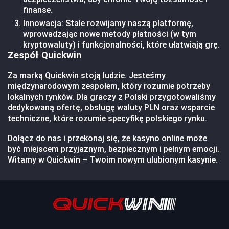
finanse.
Innowacja: Stale rozwijamy naszą platformę,
wprowadzając nowe metody płatności (w tym
kryptowaluty) i funkcjonalności, które ułatwiają grę.
Zespół Quickwin
Za marką Quickwin stoją ludzie. Jesteśmy
międzynarodowym zespołem, który rozumie potrzeby
lokalnych rynków. Dla graczy z Polski przygotowaliśmy
dedykowaną ofertę, obsługę waluty PLN oraz wsparcie
techniczne, które rozumie specyfikę polskiego rynku.
Dołącz do nas i przekonaj się, że kasyno online może
być miejscem przyjaznym, bezpiecznym i pełnym emocji.
Witamy w Quickwin – Twoim nowym ulubionym kasynie.